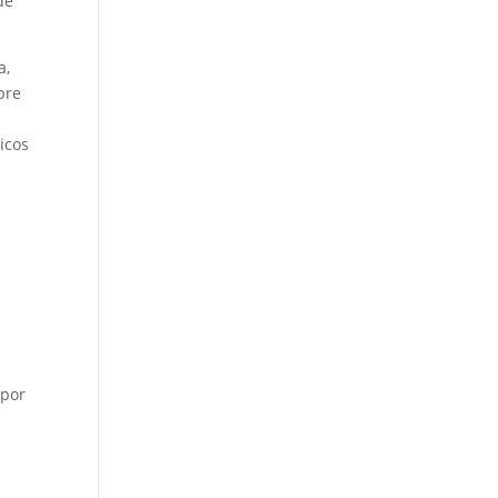
de
a,
bre
icos
 por
e