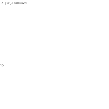
 a $20,4 billones.
io.