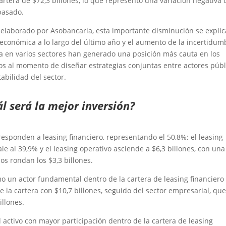
rtera de $72,3 billones, lo que representó una variación negativa 
pasado.
 elaborado por Asobancaria, esta importante disminución se explic
 económica a lo largo del último año y el aumento de la incertidum
ica en varios sectores han generado una posición más cauta en los
os al momento de diseñar estrategias conjuntas entre actores públ
abilidad del sector.
l será la mejor inversión?
orresponden a leasing financiero, representando el 50,8%; el leasing
le al 39,9% y el leasing operativo asciende a $6,3 billones, con una
pos rondan los $3,3 billones.
o un actor fundamental dentro de la cartera de leasing financiero
la cartera con $10,7 billones, seguido del sector empresarial, qu
illones.
 activo con mayor participación dentro de la cartera de leasing