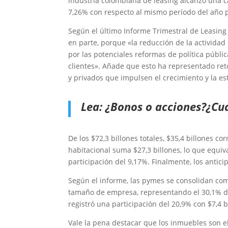
industria colombiana de leasing alcanzó una ca
7,26% con respecto al mismo período del año 
Según el último Informe Trimestral de Leasing
en parte, porque «la reducción de la actividad
por las potenciales reformas de política públ
clientes». Añade que esto ha representado ret
y privados que impulsen el crecimiento y la est
Lea:
¿Bonos o acciones?¿Cuá
De los $72,3 billones totales, $35,4 billones c
habitacional suma $27,3 billones, lo que equiva
participación del 9,17%. Finalmente, los antici
Según el informe, las pymes se consolidan com
tamaño de empresa, representando el 30,1% de 
registró una participación del 20,9% con $7,4 b
Vale la pena destacar que los inmuebles son el