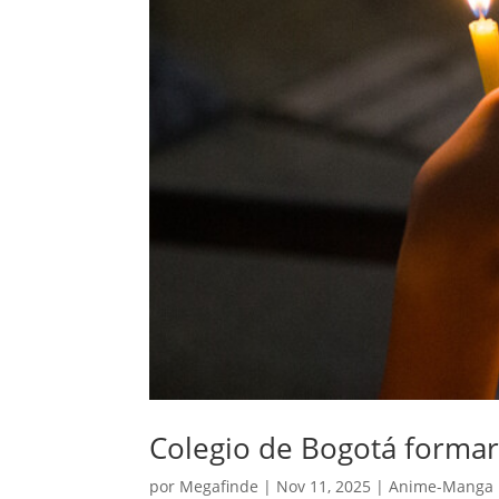
Colegio de Bogotá forma
por
Megafinde
|
Nov 11, 2025
|
Anime-Manga