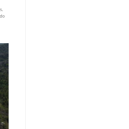
s,
ado