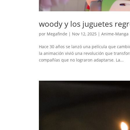
woody y los juguetes regr
por
Megafinde
|
Nov 12, 2025
|
Anime-Manga
Hace 30 años se lanzó una película que cambió l
la animación vivió una revolución que transfor
compañías que no lograron adaptarse. La...