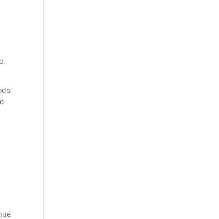
o.
odo,
No
.
 que