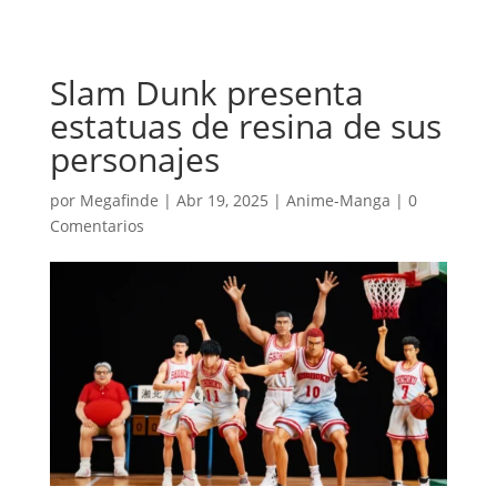
Slam Dunk presenta
estatuas de resina de sus
personajes
por
Megafinde
|
Abr 19, 2025
|
Anime-Manga
|
0
Comentarios