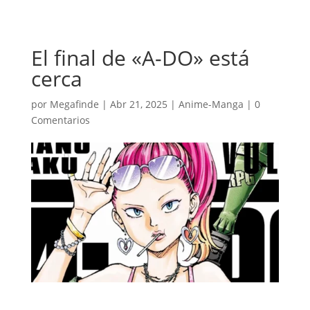
El final de «A-DO» está
cerca
por
Megafinde
|
Abr 21, 2025
|
Anime-Manga
|
0
Comentarios