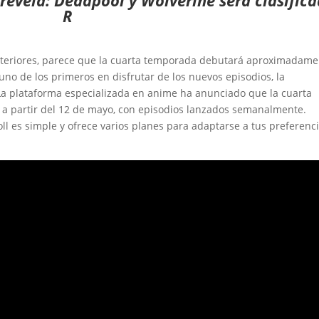
revela: Deadpool y Wolverine será clasific
R
nteriores, parece que la cuarta temporada debutará aproximadam
 uno de los primeros en disfrutar de los nuevos episodios, la
 La plataforma especializada en anime ha anunciado que la cuarta
a partir del 12 de mayo, con episodios lanzados semanalmente.
l es simple y ofrece varios planes para adaptarse a tus preferenc